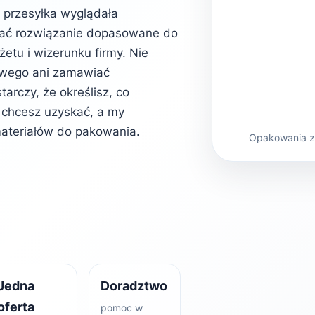
b przesyłka wyglądała
rać rozwiązanie dopasowane do
etu i wizerunku firmy. Nie
owego ani zamawiać
rczy, że określisz, co
kt chcesz uzyskać, a my
ateriałów do pakowania.
Opakowania z 
Jedna
Doradztwo
oferta
pomoc w