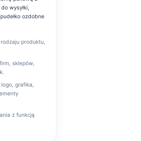
do wysyłki,
 pudełko ozdobne
odzaju produktu,
firm, sklepów,
k.
ogo, grafika,
lementy
nia z funkcją