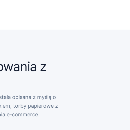
owania z
stała opisana z myślą o
kiem, torby papierowe z
nia e-commerce.