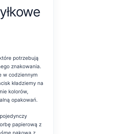
yłkowe
które potrzebują
nego znakowania.
e w codziennym
acisk kładziemy na
nie kolorów,
ualną opakowań.
 pojedynczy
torbę papierową z
taśmę pakową z