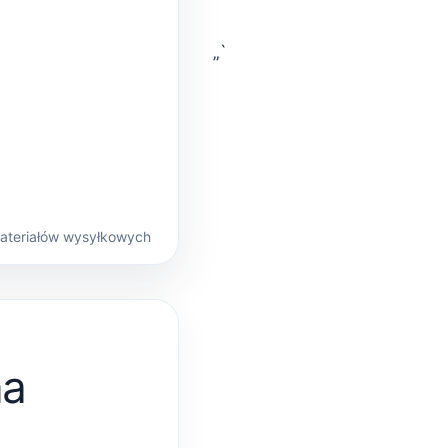
„`
materiałów wysyłkowych
na