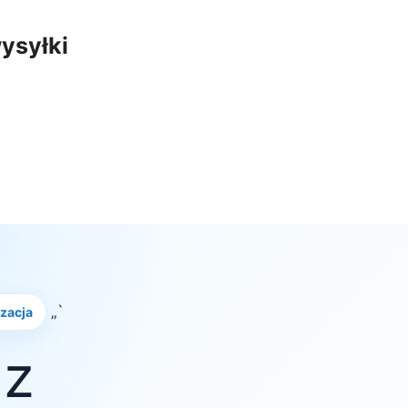
ysyłki
„`
izacja
 z