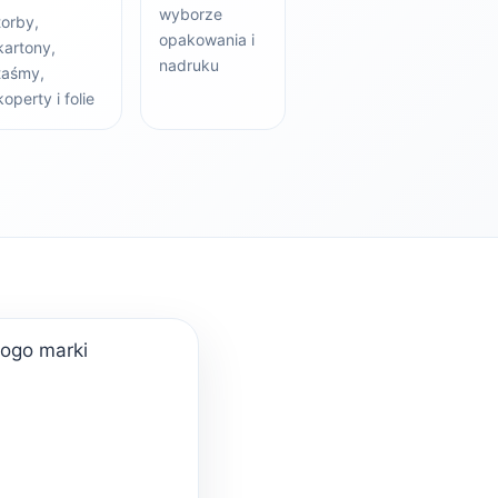
wyborze
torby,
opakowania i
kartony,
nadruku
taśmy,
koperty i folie