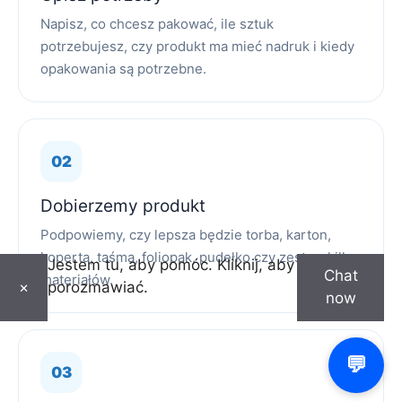
Napisz, co chcesz pakować, ile sztuk
potrzebujesz, czy produkt ma mieć nadruk i kiedy
opakowania są potrzebne.
Dobierzemy produkt
Podpowiemy, czy lepsza będzie torba, karton,
koperta, taśma, foliopak, pudełko czy zestaw kilku
Jestem tu, aby pomóc. Kliknij, aby
Chat
materiałów.
porozmawiać.
×
now