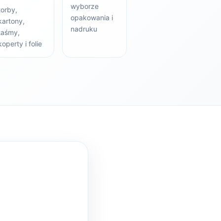
wyborze
torby,
opakowania i
kartony,
nadruku
taśmy,
koperty i folie