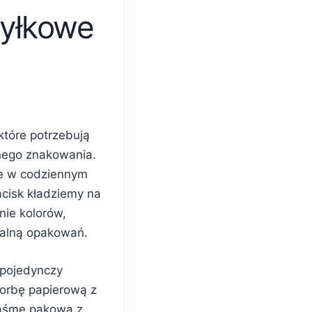
yłkowe
które potrzebują
nego znakowania.
e w codziennym
acisk kładziemy na
nie kolorów,
ualną opakowań.
 pojedynczy
torbę papierową z
taśmę pakową z