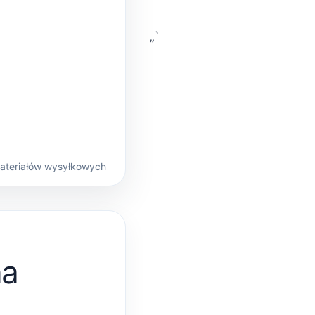
„`
materiałów wysyłkowych
na