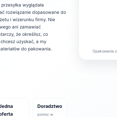
b przesyłka wyglądała
rać rozwiązanie dopasowane do
etu i wizerunku firmy. Nie
owego ani zamawiać
rczy, że określisz, co
kt chcesz uzyskać, a my
ateriałów do pakowania.
Opakowania z 
Jedna
Doradztwo
oferta
pomoc w