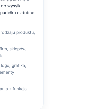
do wysyłki,
 pudełko ozdobne
odzaju produktu,
firm, sklepów,
k.
ogo, grafika,
lementy
nia z funkcją