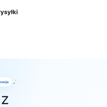
ysyłki
„`
izacja
 z