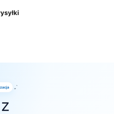
ysyłki
„`
izacja
 z