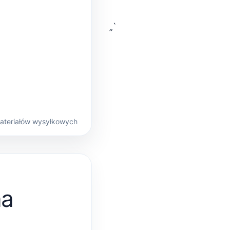
„`
materiałów wysyłkowych
na