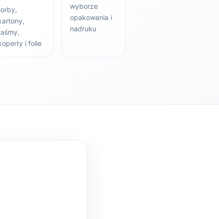
wyborze
torby,
opakowania i
kartony,
nadruku
taśmy,
koperty i folie