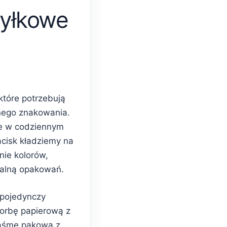
yłkowe
które potrzebują
nego znakowania.
e w codziennym
acisk kładziemy na
nie kolorów,
ualną opakowań.
 pojedynczy
torbę papierową z
taśmę pakową z