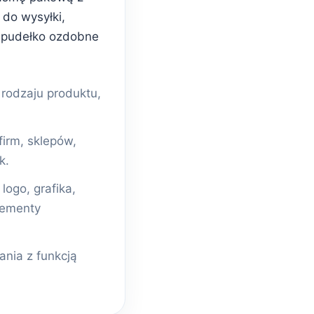
do wysyłki,
 pudełko ozdobne
odzaju produktu,
firm, sklepów,
k.
ogo, grafika,
lementy
nia z funkcją