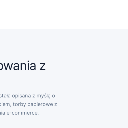
owania z
stała opisana z myślą o
kiem, torby papierowe z
nia e-commerce.