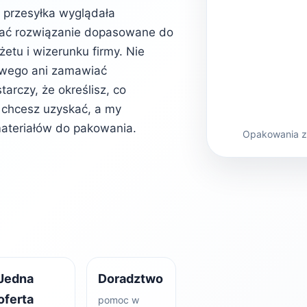
b przesyłka wyglądała
rać rozwiązanie dopasowane do
etu i wizerunku firmy. Nie
owego ani zamawiać
rczy, że określisz, co
kt chcesz uzyskać, a my
ateriałów do pakowania.
Opakowania z 
Jedna
Doradztwo
oferta
pomoc w