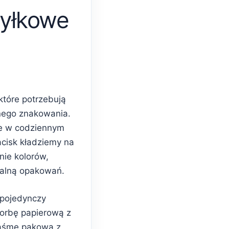
yłkowe
które potrzebują
nego znakowania.
e w codziennym
acisk kładziemy na
nie kolorów,
ualną opakowań.
 pojedynczy
torbę papierową z
taśmę pakową z