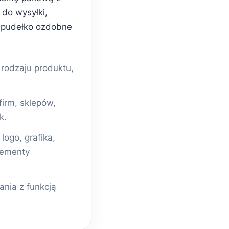
do wysyłki,
 pudełko ozdobne
odzaju produktu,
firm, sklepów,
k.
ogo, grafika,
lementy
nia z funkcją