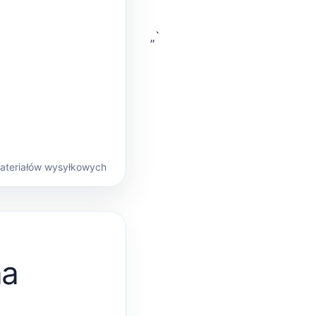
„`
materiałów wysyłkowych
na