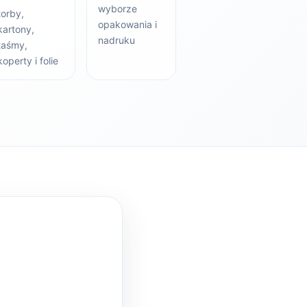
wyborze
torby,
opakowania i
kartony,
nadruku
taśmy,
koperty i folie