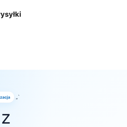
ysyłki
„`
izacja
 z