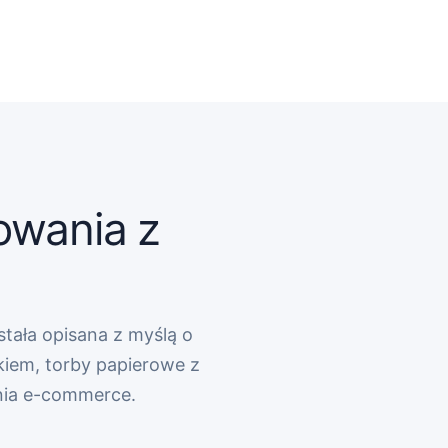
owania z
stała opisana z myślą o
kiem, torby papierowe z
nia e-commerce.