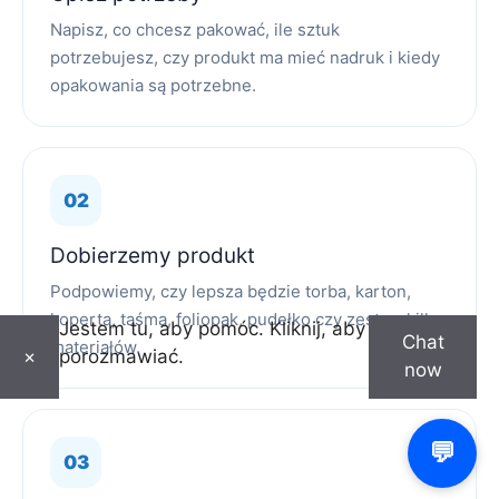
Napisz, co chcesz pakować, ile sztuk
potrzebujesz, czy produkt ma mieć nadruk i kiedy
opakowania są potrzebne.
Dobierzemy produkt
Podpowiemy, czy lepsza będzie torba, karton,
koperta, taśma, foliopak, pudełko czy zestaw kilku
Jestem tu, aby pomóc. Kliknij, aby
Chat
materiałów.
porozmawiać.
×
now