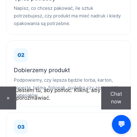
Napisz, co chcesz pakować, ile sztuk
potrzebujesz, czy produkt ma mieć nadruk i kiedy
opakowania są potrzebne.
Dobierzemy produkt
Podpowiemy, czy lepsza będzie torba, karton,
koperta, taśma, foliopak, pudełko czy zestaw kilku
Jestem tu, aby pomóc. Kliknij, aby
Chat
materiałów.
porozmawiać.
×
now