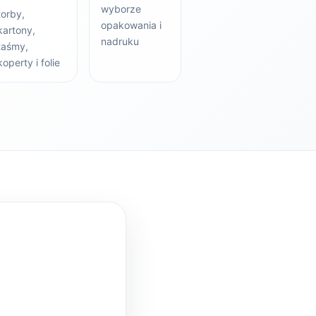
wyborze
torby,
opakowania i
kartony,
nadruku
taśmy,
koperty i folie