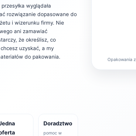
b przesyłka wyglądała
rać rozwiązanie dopasowane do
etu i wizerunku firmy. Nie
owego ani zamawiać
rczy, że określisz, co
kt chcesz uzyskać, a my
ateriałów do pakowania.
Opakowania z 
Jedna
Doradztwo
oferta
pomoc w