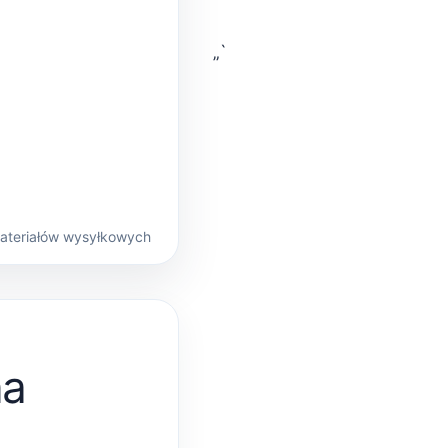
„`
materiałów wysyłkowych
na