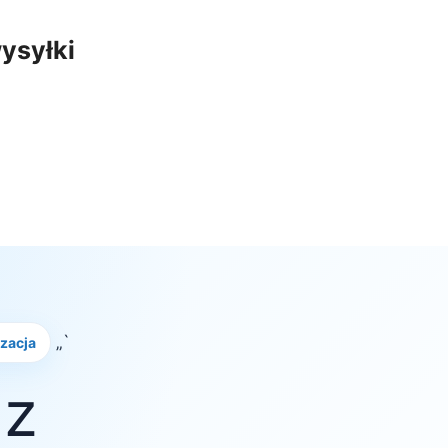
ysyłki
„`
izacja
 z