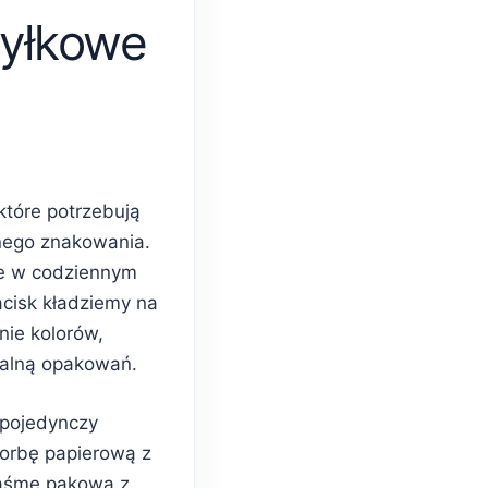
yłkowe
które potrzebują
nego znakowania.
e w codziennym
acisk kładziemy na
nie kolorów,
ualną opakowań.
 pojedynczy
torbę papierową z
taśmę pakową z