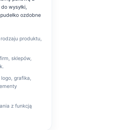
do wysyłki,
 pudełko ozdobne
odzaju produktu,
firm, sklepów,
k.
ogo, grafika,
lementy
nia z funkcją