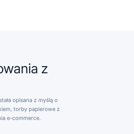
owania z
stała opisana z myślą o
kiem, torby papierowe z
nia e-commerce.