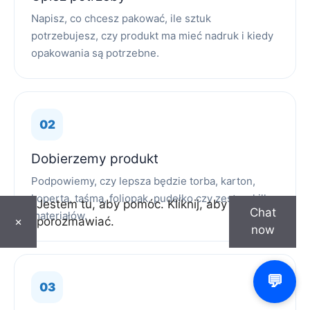
Napisz, co chcesz pakować, ile sztuk
potrzebujesz, czy produkt ma mieć nadruk i kiedy
opakowania są potrzebne.
Dobierzemy produkt
Podpowiemy, czy lepsza będzie torba, karton,
koperta, taśma, foliopak, pudełko czy zestaw kilku
Jestem tu, aby pomóc. Kliknij, aby
Chat
materiałów.
porozmawiać.
×
now