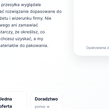
b przesyłka wyglądała
rać rozwiązanie dopasowane do
etu i wizerunku firmy. Nie
owego ani zamawiać
rczy, że określisz, co
kt chcesz uzyskać, a my
ateriałów do pakowania.
Opakowania z 
Jedna
Doradztwo
oferta
pomoc w