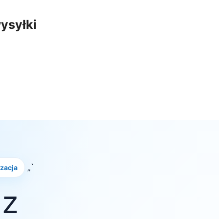
ysyłki
„`
izacja
 z