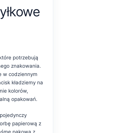
yłkowe
które potrzebują
nego znakowania.
e w codziennym
acisk kładziemy na
nie kolorów,
ualną opakowań.
 pojedynczy
torbę papierową z
taśmę pakową z