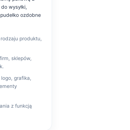
do wysyłki,
 pudełko ozdobne
odzaju produktu,
firm, sklepów,
k.
ogo, grafika,
lementy
nia z funkcją