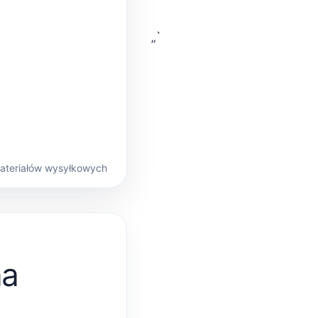
„`
materiałów wysyłkowych
na