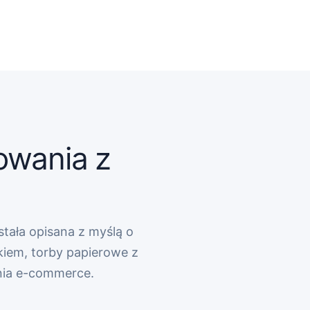
owania z
stała opisana z myślą o
kiem, torby papierowe z
nia e-commerce.