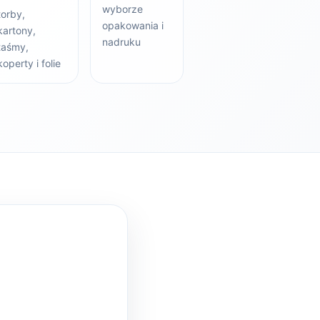
wyborze
torby,
opakowania i
kartony,
nadruku
taśmy,
koperty i folie