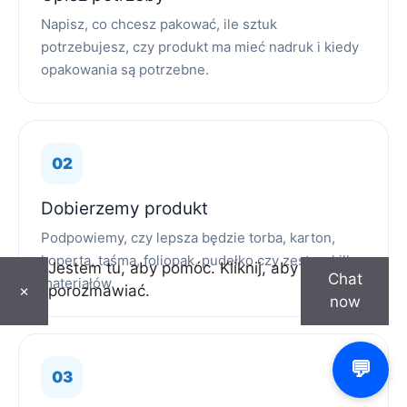
Napisz, co chcesz pakować, ile sztuk
potrzebujesz, czy produkt ma mieć nadruk i kiedy
opakowania są potrzebne.
Dobierzemy produkt
Podpowiemy, czy lepsza będzie torba, karton,
koperta, taśma, foliopak, pudełko czy zestaw kilku
Jestem tu, aby pomóc. Kliknij, aby
Chat
materiałów.
porozmawiać.
×
now