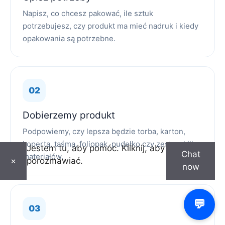
Napisz, co chcesz pakować, ile sztuk
potrzebujesz, czy produkt ma mieć nadruk i kiedy
opakowania są potrzebne.
Dobierzemy produkt
Podpowiemy, czy lepsza będzie torba, karton,
koperta, taśma, foliopak, pudełko czy zestaw kilku
Jestem tu, aby pomóc. Kliknij, aby
Chat
materiałów.
porozmawiać.
×
now