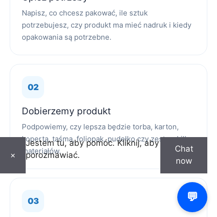
Napisz, co chcesz pakować, ile sztuk
potrzebujesz, czy produkt ma mieć nadruk i kiedy
opakowania są potrzebne.
Dobierzemy produkt
Podpowiemy, czy lepsza będzie torba, karton,
koperta, taśma, foliopak, pudełko czy zestaw kilku
Jestem tu, aby pomóc. Kliknij, aby
Chat
materiałów.
porozmawiać.
×
now