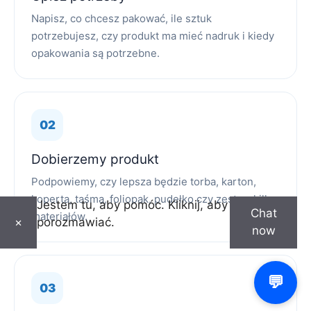
Napisz, co chcesz pakować, ile sztuk
potrzebujesz, czy produkt ma mieć nadruk i kiedy
opakowania są potrzebne.
Dobierzemy produkt
Podpowiemy, czy lepsza będzie torba, karton,
koperta, taśma, foliopak, pudełko czy zestaw kilku
Jestem tu, aby pomóc. Kliknij, aby
Chat
materiałów.
porozmawiać.
×
now