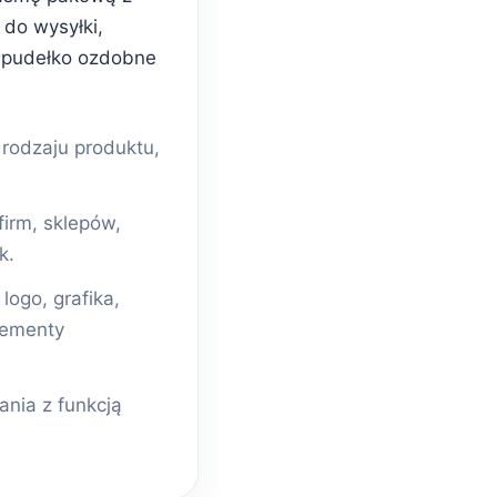
do wysyłki,
 pudełko ozdobne
odzaju produktu,
firm, sklepów,
k.
ogo, grafika,
lementy
nia z funkcją