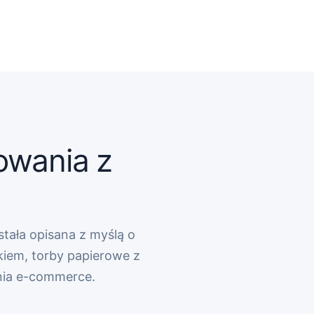
owania z
stała opisana z myślą o
kiem, torby papierowe z
nia e-commerce.