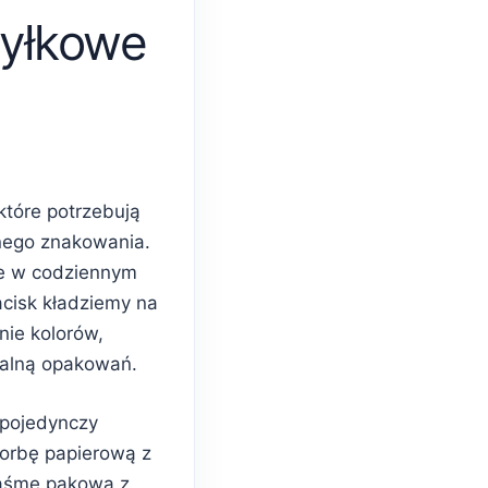
yłkowe
które potrzebują
nego znakowania.
e w codziennym
acisk kładziemy na
nie kolorów,
ualną opakowań.
 pojedynczy
torbę papierową z
taśmę pakową z