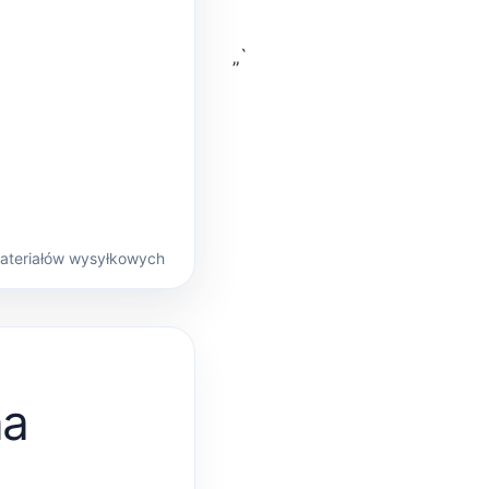
„`
materiałów wysyłkowych
na