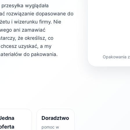
b przesyłka wyglądała
rać rozwiązanie dopasowane do
etu i wizerunku firmy. Nie
owego ani zamawiać
rczy, że określisz, co
kt chcesz uzyskać, a my
ateriałów do pakowania.
Opakowania z 
Jedna
Doradztwo
oferta
pomoc w