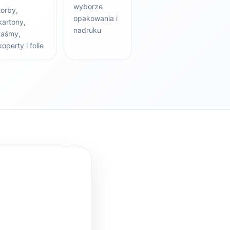
wyborze
torby,
opakowania i
kartony,
nadruku
taśmy,
koperty i folie