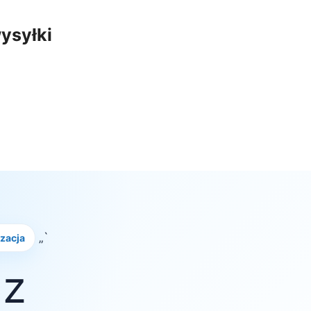
ysyłki
„`
izacja
 z