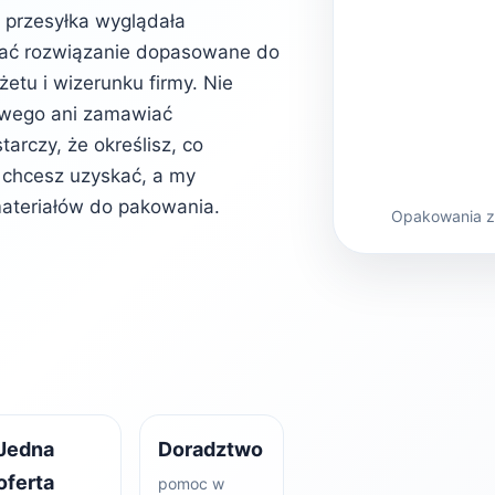
b przesyłka wyglądała
rać rozwiązanie dopasowane do
etu i wizerunku firmy. Nie
owego ani zamawiać
rczy, że określisz, co
kt chcesz uzyskać, a my
ateriałów do pakowania.
Opakowania z 
Jedna
Doradztwo
oferta
pomoc w