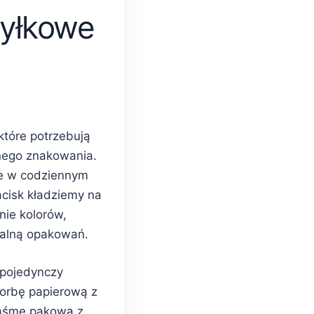
yłkowe
które potrzebują
nego znakowania.
e w codziennym
acisk kładziemy na
nie kolorów,
ualną opakowań.
 pojedynczy
torbę papierową z
taśmę pakową z