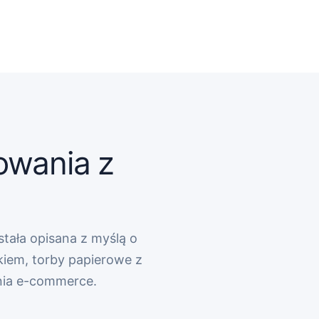
owania z
stała opisana z myślą o
kiem, torby papierowe z
nia e-commerce.