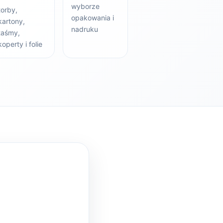
wyborze
torby,
opakowania i
kartony,
nadruku
taśmy,
koperty i folie