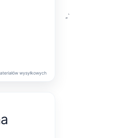
„`
materiałów wysyłkowych
na