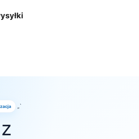
ysyłki
„`
izacja
 z