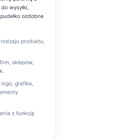
do wysyłki,
 pudełko ozdobne
odzaju produktu,
firm, sklepów,
k.
ogo, grafika,
lementy
nia z funkcją