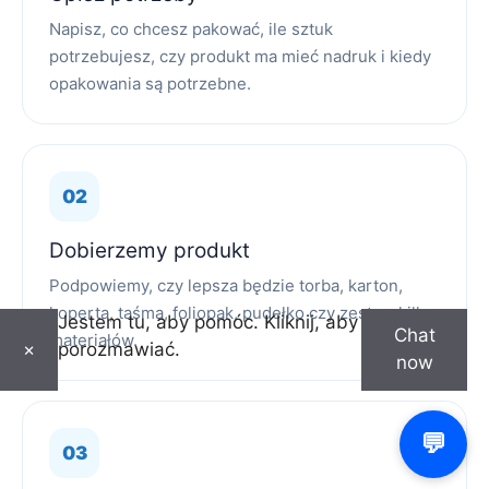
Napisz, co chcesz pakować, ile sztuk
potrzebujesz, czy produkt ma mieć nadruk i kiedy
opakowania są potrzebne.
Dobierzemy produkt
Podpowiemy, czy lepsza będzie torba, karton,
koperta, taśma, foliopak, pudełko czy zestaw kilku
Jestem tu, aby pomóc. Kliknij, aby
Chat
materiałów.
porozmawiać.
×
now