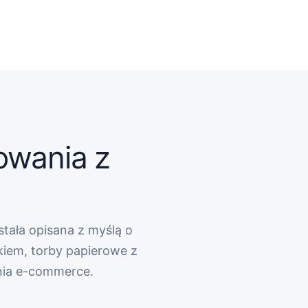
owania z
stała opisana z myślą o
kiem, torby papierowe z
nia e-commerce.