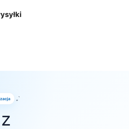
ysyłki
„`
izacja
 z