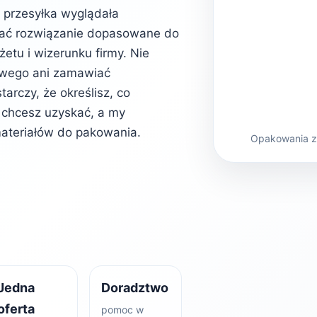
b przesyłka wyglądała
rać rozwiązanie dopasowane do
etu i wizerunku firmy. Nie
owego ani zamawiać
rczy, że określisz, co
kt chcesz uzyskać, a my
ateriałów do pakowania.
Opakowania z 
Jedna
Doradztwo
oferta
pomoc w