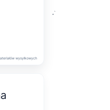
„`
materiałów wysyłkowych
na