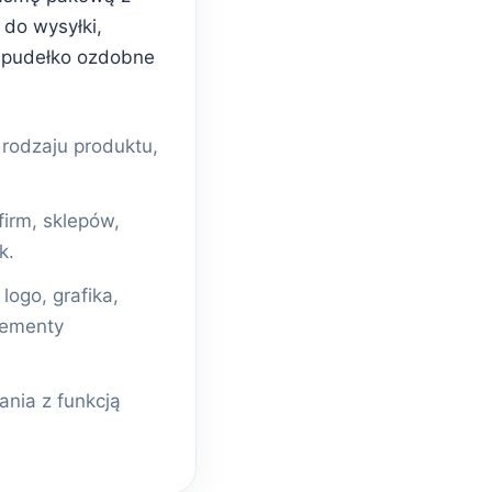
do wysyłki,
 pudełko ozdobne
odzaju produktu,
firm, sklepów,
k.
ogo, grafika,
lementy
nia z funkcją