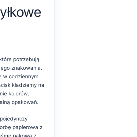
yłkowe
które potrzebują
nego znakowania.
e w codziennym
acisk kładziemy na
nie kolorów,
ualną opakowań.
 pojedynczy
torbę papierową z
taśmę pakową z