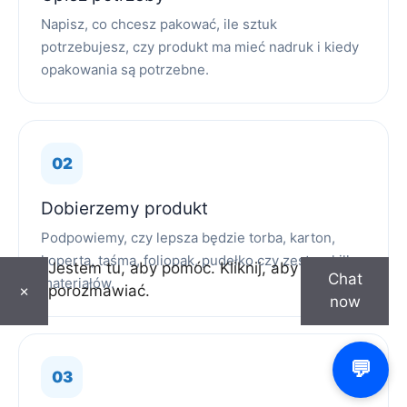
Napisz, co chcesz pakować, ile sztuk
potrzebujesz, czy produkt ma mieć nadruk i kiedy
opakowania są potrzebne.
Dobierzemy produkt
Podpowiemy, czy lepsza będzie torba, karton,
koperta, taśma, foliopak, pudełko czy zestaw kilku
Jestem tu, aby pomóc. Kliknij, aby
Chat
materiałów.
porozmawiać.
×
now