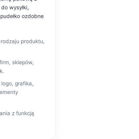
do wysyłki,
 pudełko ozdobne
odzaju produktu,
firm, sklepów,
k.
ogo, grafika,
lementy
nia z funkcją