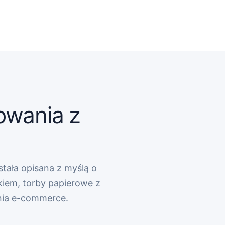
owania z
stała opisana z myślą o
kiem, torby papierowe z
nia e-commerce.