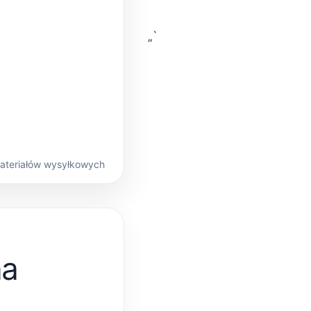
„`
materiałów wysyłkowych
na