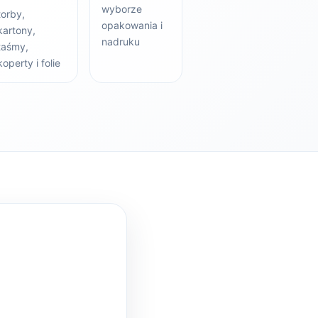
wyborze
torby,
opakowania i
kartony,
nadruku
taśmy,
koperty i folie