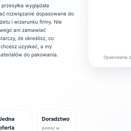
b przesyłka wyglądała
rać rozwiązanie dopasowane do
etu i wizerunku firmy. Nie
owego ani zamawiać
rczy, że określisz, co
kt chcesz uzyskać, a my
ateriałów do pakowania.
Opakowania z 
Jedna
Doradztwo
oferta
pomoc w