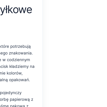
yłkowe
które potrzebują
nego znakowania.
e w codziennym
acisk kładziemy na
nie kolorów,
ualną opakowań.
 pojedynczy
torbę papierową z
taśmę pakową z