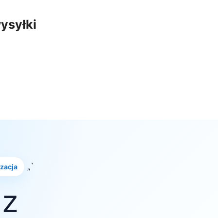
ysyłki
„`
izacja
 z