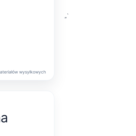
„`
materiałów wysyłkowych
na