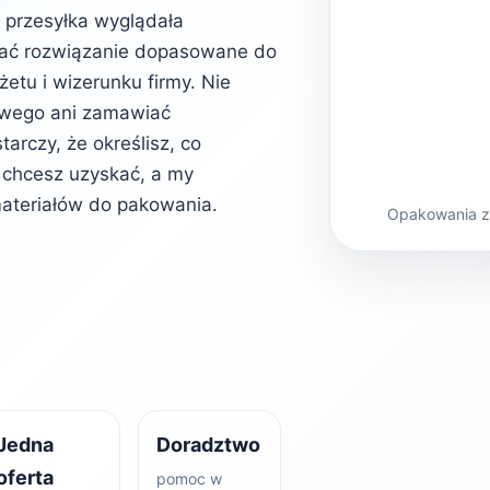
b przesyłka wyglądała
rać rozwiązanie dopasowane do
etu i wizerunku firmy. Nie
owego ani zamawiać
rczy, że określisz, co
kt chcesz uzyskać, a my
ateriałów do pakowania.
Opakowania z 
Jedna
Doradztwo
oferta
pomoc w