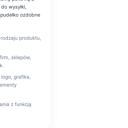
do wysyłki,
 pudełko ozdobne
odzaju produktu,
firm, sklepów,
k.
ogo, grafika,
lementy
nia z funkcją