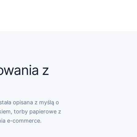
owania z
stała opisana z myślą o
kiem, torby papierowe z
nia e-commerce.