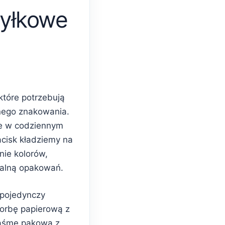
yłkowe
które potrzebują
nego znakowania.
e w codziennym
acisk kładziemy na
nie kolorów,
ualną opakowań.
 pojedynczy
torbę papierową z
taśmę pakową z