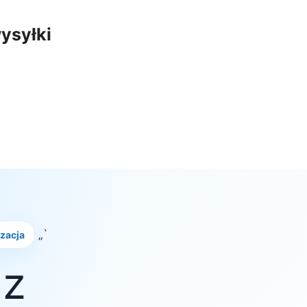
ysyłki
„`
izacja
 z