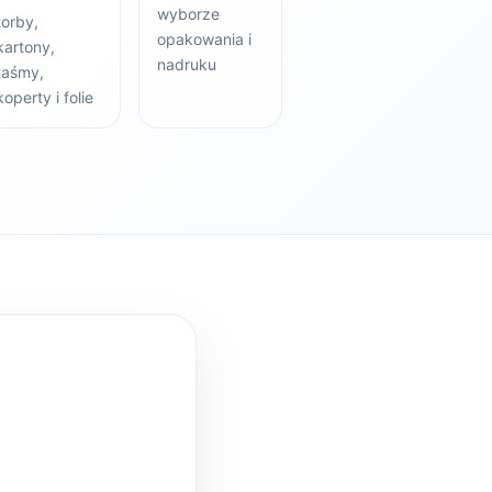
wyborze
torby,
opakowania i
kartony,
nadruku
taśmy,
koperty i folie