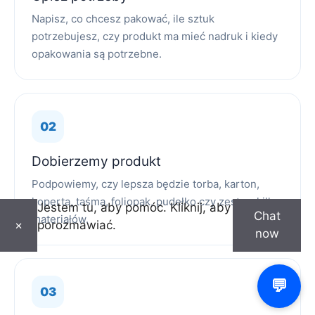
Napisz, co chcesz pakować, ile sztuk
potrzebujesz, czy produkt ma mieć nadruk i kiedy
opakowania są potrzebne.
Dobierzemy produkt
Podpowiemy, czy lepsza będzie torba, karton,
koperta, taśma, foliopak, pudełko czy zestaw kilku
Jestem tu, aby pomóc. Kliknij, aby
Chat
materiałów.
porozmawiać.
×
now