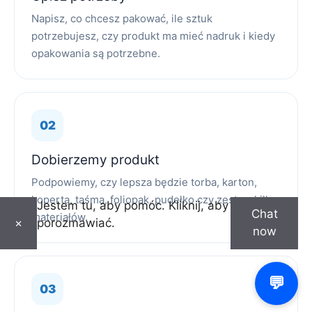
Napisz, co chcesz pakować, ile sztuk
potrzebujesz, czy produkt ma mieć nadruk i kiedy
opakowania są potrzebne.
Dobierzemy produkt
Podpowiemy, czy lepsza będzie torba, karton,
koperta, taśma, foliopak, pudełko czy zestaw kilku
Jestem tu, aby pomóc. Kliknij, aby
Chat
materiałów.
porozmawiać.
×
now