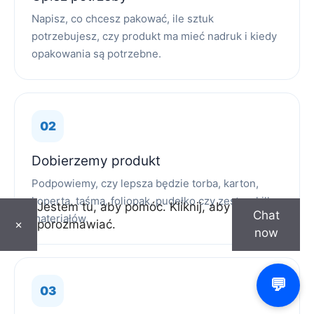
Napisz, co chcesz pakować, ile sztuk
potrzebujesz, czy produkt ma mieć nadruk i kiedy
opakowania są potrzebne.
Dobierzemy produkt
Podpowiemy, czy lepsza będzie torba, karton,
koperta, taśma, foliopak, pudełko czy zestaw kilku
Jestem tu, aby pomóc. Kliknij, aby
Chat
materiałów.
porozmawiać.
×
now