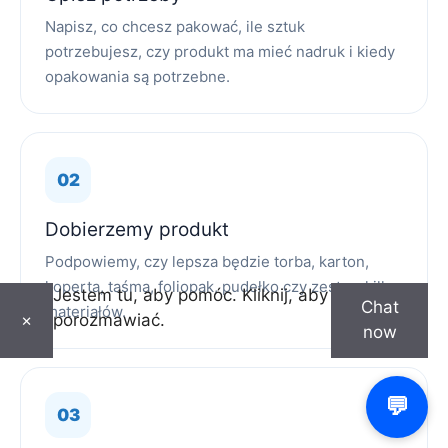
Napisz, co chcesz pakować, ile sztuk
potrzebujesz, czy produkt ma mieć nadruk i kiedy
opakowania są potrzebne.
Dobierzemy produkt
Podpowiemy, czy lepsza będzie torba, karton,
koperta, taśma, foliopak, pudełko czy zestaw kilku
Jestem tu, aby pomóc. Kliknij, aby
Chat
materiałów.
porozmawiać.
×
now