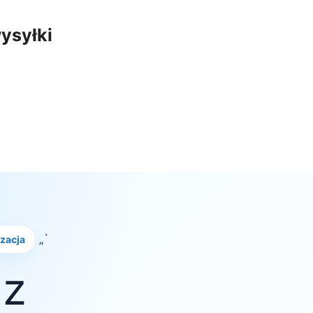
ysyłki
„`
izacja
 z