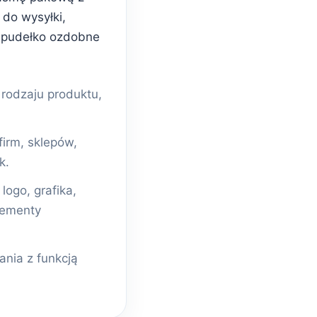
do wysyłki,
 pudełko ozdobne
odzaju produktu,
firm, sklepów,
k.
ogo, grafika,
lementy
nia z funkcją