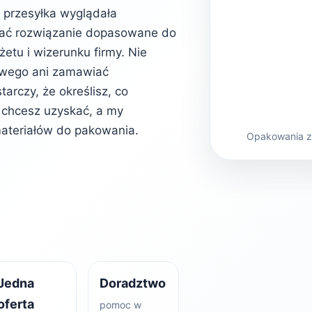
b przesyłka wyglądała
rać rozwiązanie dopasowane do
etu i wizerunku firmy. Nie
owego ani zamawiać
rczy, że określisz, co
kt chcesz uzyskać, a my
ateriałów do pakowania.
Opakowania z 
Jedna
Doradztwo
oferta
pomoc w