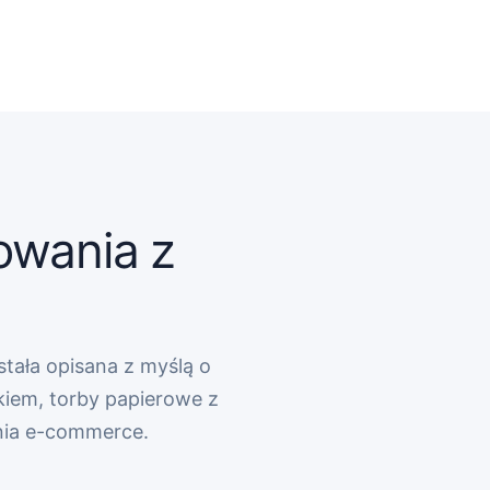
owania z
stała opisana z myślą o
kiem, torby papierowe z
nia e-commerce.