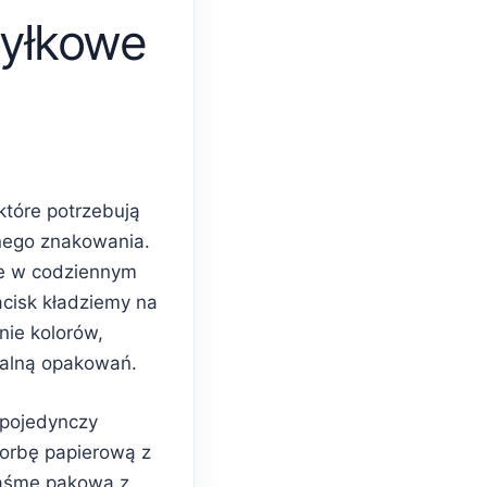
yłkowe
które potrzebują
nego znakowania.
e w codziennym
acisk kładziemy na
nie kolorów,
ualną opakowań.
 pojedynczy
torbę papierową z
taśmę pakową z