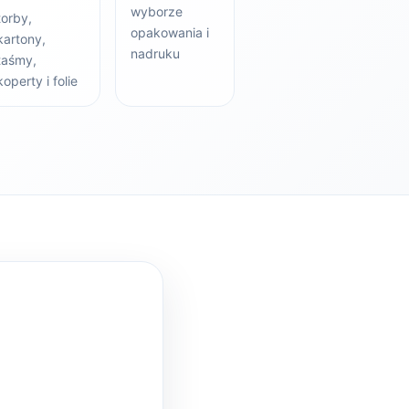
wyborze
torby,
opakowania i
kartony,
nadruku
taśmy,
koperty i folie