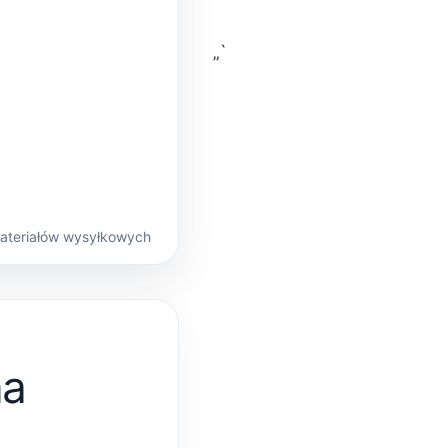
„`
materiałów wysyłkowych
na